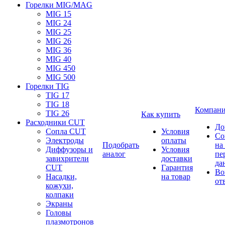
Горелки MIG/MAG
MIG 15
MIG 24
MIG 25
MIG 26
MIG 36
MIG 40
MIG 450
MIG 500
Горелки TIG
TIG 17
TIG 18
Компан
TIG 26
Как купить
Расходники CUT
До
Сопла CUT
Условия
Со
Электроды
оплаты
Подобрать
на
Диффузоры и
Условия
аналог
пе
завихрители
доставки
да
CUT
Гарантия
Во
Насадки,
на товар
от
кожухи,
колпаки
Экраны
Головы
плазмотронов