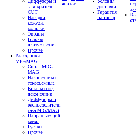
Диффузоры и
Условия
аналог
пе
завихрители
доставки
да
CUT
Гарантия
Во
Насадки,
на товар
от
кожухи,
колпаки
Экраны
Головы
плазмотронов
Прочее
Расходники
MIG/MAG
Сопла MIG-
MAG
Наконечники
токосъемные
Вставки под
наконечник
Диффузоры и
распределители
газа MIG/MAG
Направляющий
канал
Гусаки
Прочее