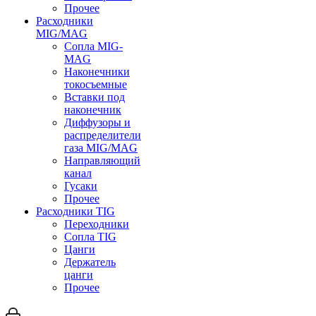
Прочее
Расходники
MIG/MAG
Сопла MIG-
MAG
Наконечники
токосъемные
Вставки под
наконечник
Диффузоры и
распределители
газа MIG/MAG
Направляющий
канал
Гусаки
Прочее
Расходники TIG
Переходники
Сопла TIG
Цанги
Держатель
цанги
Прочее