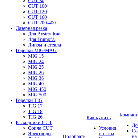
CUT 80
CUT 100
CUT 120
CUT 160
CUT 200-400
Лазерная резка
Для Bystronic®
Для Trumpf®
Линзы и стекла
Горелки MIG/MAG
MIG 15
MIG 24
MIG 25
MIG 26
MIG 36
MIG 40
MIG 450
MIG 500
Горелки TIG
TIG 17
TIG 18
Компан
TIG 26
Как купить
Расходники CUT
До
Сопла CUT
Условия
Со
Электроды
оплаты
Подобрать
на