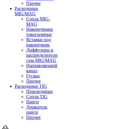
Прочее
Расходники
MIG/MAG
Сопла MIG-
MAG
Наконечники
токосъемные
Вставки под
наконечник
Диффузоры и
распределители
газа MIG/MAG
Направляющий
канал
Гусаки
Прочее
Расходники TIG
Переходники
Сопла TIG
Цанги
Держатель
цанги
Прочее