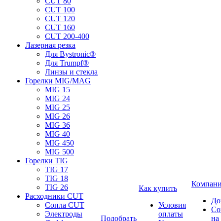
CUT 80
CUT 100
CUT 120
CUT 160
CUT 200-400
Лазерная резка
Для Bystronic®
Для Trumpf®
Линзы и стекла
Горелки MIG/MAG
MIG 15
MIG 24
MIG 25
MIG 26
MIG 36
MIG 40
MIG 450
MIG 500
Горелки TIG
TIG 17
TIG 18
Компан
TIG 26
Как купить
Расходники CUT
До
Сопла CUT
Условия
Со
Электроды
оплаты
Подобрать
на