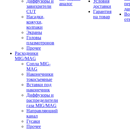
Диффузоры и
Условия
аналог
пе
завихрители
доставки
да
CUT
Гарантия
Во
Насадки,
на товар
от
кожухи,
колпаки
Экраны
Головы
плазмотронов
Прочее
Расходники
MIG/MAG
Сопла MIG-
MAG
Наконечники
токосъемные
Вставки под
наконечник
Диффузоры и
распределители
газа MIG/MAG
Направляющий
канал
Гусаки
Прочее