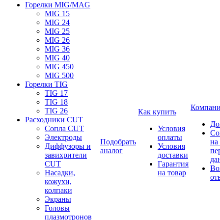
Горелки MIG/MAG
MIG 15
MIG 24
MIG 25
MIG 26
MIG 36
MIG 40
MIG 450
MIG 500
Горелки TIG
TIG 17
TIG 18
Компан
TIG 26
Как купить
Расходники CUT
До
Сопла CUT
Условия
Со
Электроды
оплаты
Подобрать
на
Диффузоры и
Условия
аналог
пе
завихрители
доставки
да
CUT
Гарантия
Во
Насадки,
на товар
от
кожухи,
колпаки
Экраны
Головы
плазмотронов