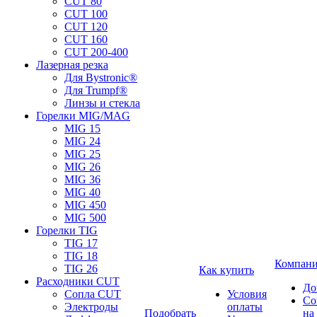
CUT 80
CUT 100
CUT 120
CUT 160
CUT 200-400
Лазерная резка
Для Bystronic®
Для Trumpf®
Линзы и стекла
Горелки MIG/MAG
MIG 15
MIG 24
MIG 25
MIG 26
MIG 36
MIG 40
MIG 450
MIG 500
Горелки TIG
TIG 17
TIG 18
Компан
TIG 26
Как купить
Расходники CUT
До
Сопла CUT
Условия
Со
Электроды
оплаты
Подобрать
на