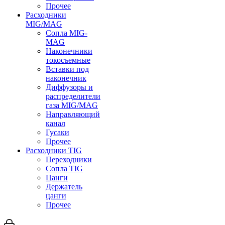
Прочее
Расходники
MIG/MAG
Сопла MIG-
MAG
Наконечники
токосъемные
Вставки под
наконечник
Диффузоры и
распределители
газа MIG/MAG
Направляющий
канал
Гусаки
Прочее
Расходники TIG
Переходники
Сопла TIG
Цанги
Держатель
цанги
Прочее