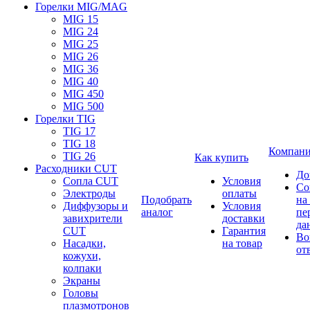
Горелки MIG/MAG
MIG 15
MIG 24
MIG 25
MIG 26
MIG 36
MIG 40
MIG 450
MIG 500
Горелки TIG
TIG 17
TIG 18
Компан
TIG 26
Как купить
Расходники CUT
До
Сопла CUT
Условия
Со
Электроды
оплаты
Подобрать
на
Диффузоры и
Условия
аналог
пе
завихрители
доставки
да
CUT
Гарантия
Во
Насадки,
на товар
от
кожухи,
колпаки
Экраны
Головы
плазмотронов