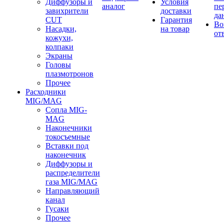
Диффузоры и
Условия
аналог
пе
завихрители
доставки
да
CUT
Гарантия
Во
Насадки,
на товар
от
кожухи,
колпаки
Экраны
Головы
плазмотронов
Прочее
Расходники
MIG/MAG
Сопла MIG-
MAG
Наконечники
токосъемные
Вставки под
наконечник
Диффузоры и
распределители
газа MIG/MAG
Направляющий
канал
Гусаки
Прочее